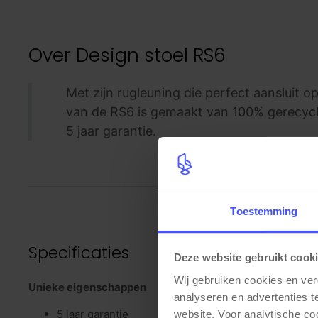
Over
Design stoel RS6
Met zijn rugleuning die perfect aansluit 
van de RS6 is gemaakt van 100% gerecycle
5 jaar garantie.
Toestemming
Specificaties
Deze website gebruikt cook
Wij gebruiken cookies en ver
Unieke eigenschappen
analyseren en advertenties t
5 jaar garantie
website. Voor analytische c