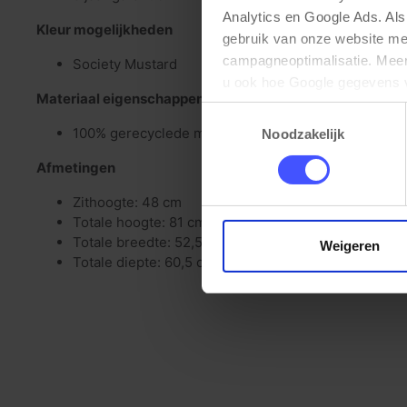
Analytics en Google Ads. Als
Kleur mogelijkheden
gebruik van onze website me
campagneoptimalisatie. Meer 
Society Mustard
u ook hoe Google gegevens 
Materiaal eigenschappen
elk moment wijzigen of intrek
Toestemmingsselectie
100% gerecyclede meubelstof van PET flessen
Noodzakelijk
Afmetingen
Zithoogte: 48 cm
Totale hoogte: 81 cm
Totale breedte: 52,5 cm
Weigeren
Totale diepte: 60,5 cm