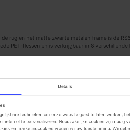
op de rug en het matte zwarte metalen frame is de RS6
de PET-flessen en is verkrijgbaar in 8 verschillende
Details
Gerelateerde producten
ies
gelijkbare technieken om onze website goed te laten werken, het 
e meten of te personaliseren. Noodzakelijke cookies zijn nodig v
ookies en marketingcookies vragen wij uw toestemming. Wij gebr