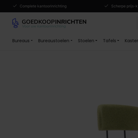
Complete kantoorinrichting
Scherpe prijs-k
Bureaus
Bureaustoelen
Stoelen
Tafels
Kaste