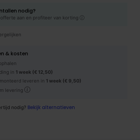
ntallen nodig?
offerte aan en profiteer van korting
ergelijken
en & kosten
ophalen
ding in
1 week
(€ 12,50)
monteerd leveren in
1 week
(€ 9,50)
m levering
Bekijk alternatieven
ertijd nodig?