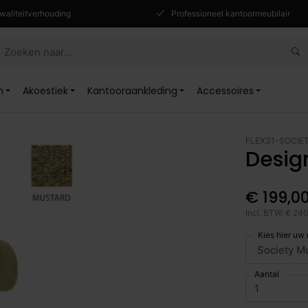
waliteitverhouding
Professioneel kantoormeubilair
n
Akoestiek
Kantooraankleding
Accessoires
FLEX31-SOCIE
Desig
€ 199,0
Incl. BTW: € 24
Kies hier uw
Aantal