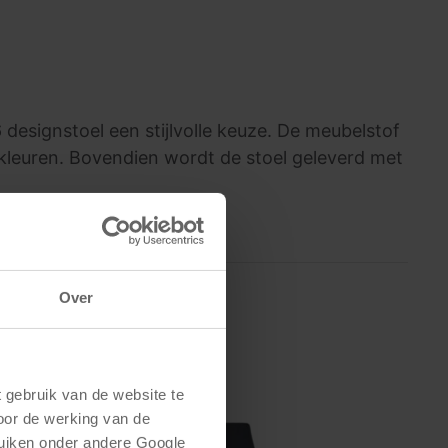
 designstoel een stijlvolle keuze. De meubelstof
 kleuren. Bovendien wordt de stoel geleverd met
Over
gebruik van de website te 
oor de werking van de 
uiken onder andere Google 