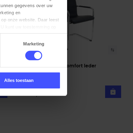
 kunnen gegevens over uw 
keting en 
 op onze website. Daar leest 
U kunt uw toestemming op 
Marketing
Conferentiestoel Comfort leder
Bekijk product
Zwart
1 week
Alles toestaan
€ 169,00