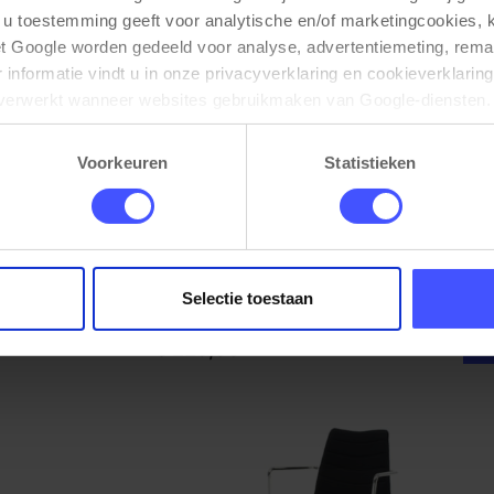
 u toestemming geeft voor analytische en/of marketingcookies,
t Google worden gedeeld voor analyse, advertentiemeting, remar
informatie vindt u in onze privacyverklaring en cookieverklaring
verwerkt wanneer websites gebruikmaken van Google-diensten. 
ken via de cookie-instellingen. Zie onze privacy 
policy
. 
Voorkeuren
Statistieken
Spreektafel TUBE
Bekijk product
Zwart Eiken
Op voorraad
3-5 werkdagen
Selectie toestaan
€ 229,00