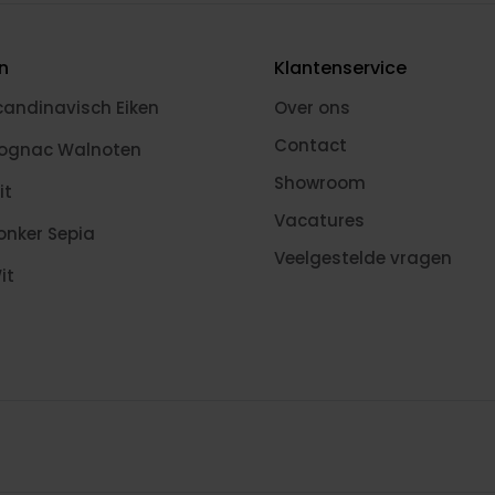
en
Klantenservice
candinavisch Eiken
Over ons
Contact
Cognac Walnoten
Showroom
it
Vacatures
onker Sepia
Veelgestelde vragen
it