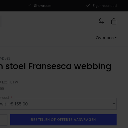
Showroom
Eigen voorraad
Over ons
-DeSt
n stoel Fransesca webbing
0
Excl. BTW
,55
 model
BESTELLEN OF OFFERTE AANVRAGEN