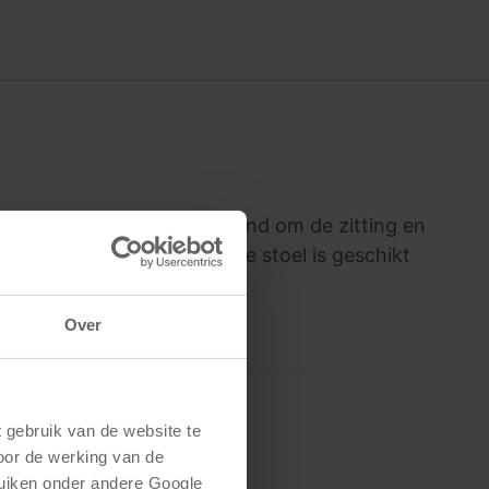
sledeframe, evenals een rand om de zitting en
espannen met webbing. Deze stoel is geschikt
Over
gebruik van de website te 
oor de werking van de 
uiken onder andere Google 