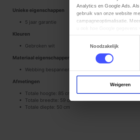
Analytics en Google Ads. Als
Unieke eigenschappen
gebruik van onze website me
campagneoptimalisatie. Meer 
5 jaar garantie
u ook hoe Google gegevens 
Kleuren
elk moment wijzigen of intrek
Toestemmingsselectie
Gebroken wit
Noodzakelijk
Materiaal eigenschappen
Webbing bespannen
Afmetingen
Weigeren
Totale hoogte: 85 cm
Totale breedte: 59 cm
Totale diepte: 50 cm