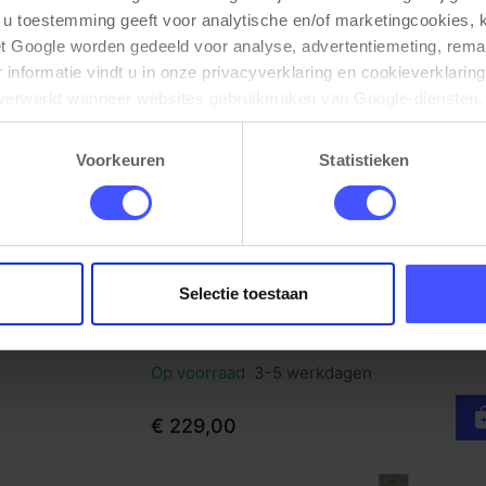
 u toestemming geeft voor analytische en/of marketingcookies,
t Google worden gedeeld voor analyse, advertentiemeting, remar
informatie vindt u in onze privacyverklaring en cookieverklaring
verwerkt wanneer websites gebruikmaken van Google-diensten. 
ken via de cookie-instellingen. Zie onze privacy 
policy
. 
Voorkeuren
Statistieken
Selectie toestaan
Spreektafel TUBE
Bekijk product
Zwart Eiken
Op voorraad
3-5 werkdagen
€ 229,00