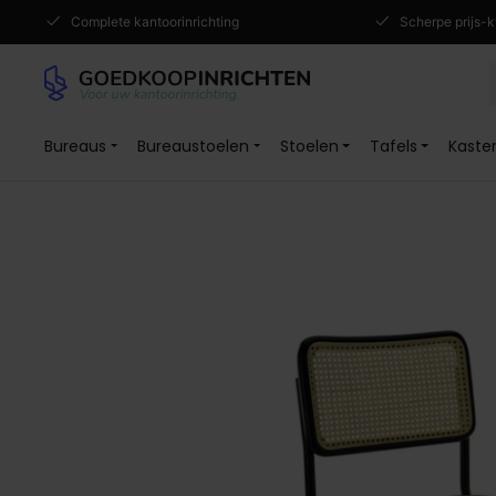
Complete kantoorinrichting
Scherpe prijs-k
Bureaus
Bureaustoelen
Stoelen
Tafels
Kaste