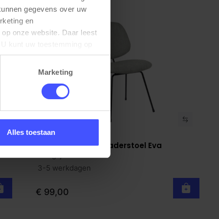
 kunnen gegevens over uw 
keting en 
 op onze website. Daar leest 
U kunt uw toestemming op 
Marketing
Alles toestaan
Gestoffeerde vergaderstoel Eva
Bekijk product
Lichtgrijs
3-5 werkdagen
€ 99,00