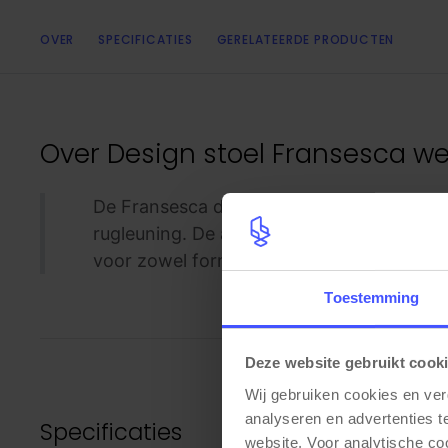
OVER
SPECIFICATIES
GERELATEERDE PRODUCTEN
Over
Design stoel Fransesca w
De Fransesca design stoel is verkrijgbaa
rugleuning. De armleuningen zijn gemaakt
voor zowel formele als informele interieur
Toestemming
Deze website gebruikt cook
Wij gebruiken cookies en ver
analyseren en advertenties t
Specificaties
website. Voor analytische c