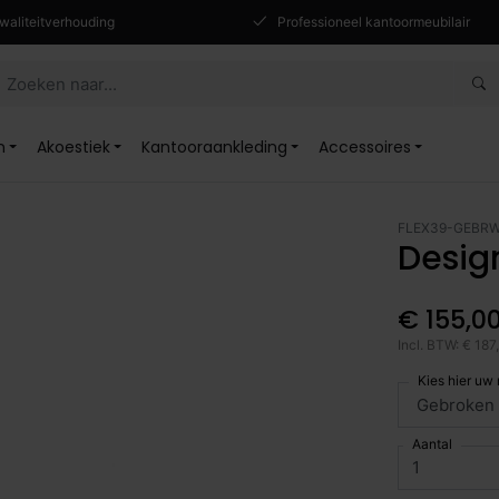
waliteitverhouding
Professioneel kantoormeubilair
n
Akoestiek
Kantooraankleding
Accessoires
FLEX39-GEBRW
Desig
€ 155,0
Incl. BTW: € 187
Kies hier uw
Aantal