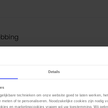
ebbing
r met of zonder armleuningen en heeft een mat zwart 
 van gematteerd bakeliet en de zitting en rug zijn b
s.
Details
ies
gelijkbare technieken om onze website goed te laten werken, het 
e meten of te personaliseren. Noodzakelijke cookies zijn nodig v
Gerelateerde producten
ookies en marketingcookies vragen wij uw toestemming. Wij gebr