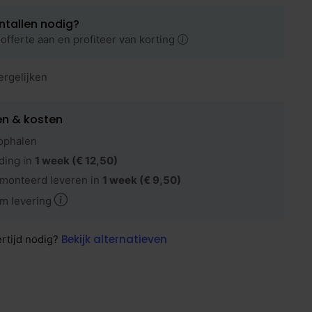
ntallen nodig?
offerte aan en profiteer van korting
ergelijken
en & kosten
ophalen
ding in
1 week
(€ 12,50)
monteerd leveren in
1 week
(€ 9,50)
m levering
Bekijk alternatieven
ertijd nodig?