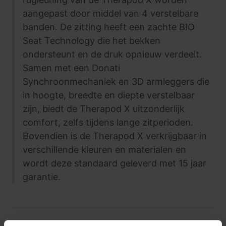
aangepast door middel van 4 verstelbare
banden. De zitting heeft een zachte BIO
Seat Technology die het bekken
ondersteunt en de druk opnieuw verdeelt.
Samen met een Donati
Synchroonmechaniek en 3D armleggers die
in hoogte, breedte en diepte verstelbaar
zijn, biedt de Therapod X uitzonderlijk
comfort, zelfs tijdens lange zitperioden.
Bovendien is de Therapod X verkrijgbaar in
verschillende kleuren en materialen en
wordt deze standaard geleverd met 15 jaar
garantie.