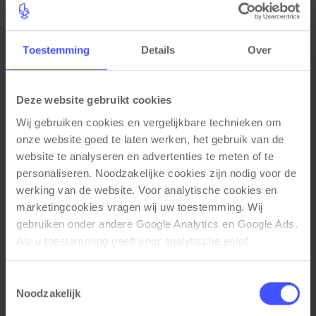
Specificaties
Toestemming
Details
Over
Unieke eigenschappen
15 jaar garantie
Deze website gebruikt cookies
Kleuren
Wij gebruiken cookies en vergelijkbare technieken om 
onze website goed te laten werken, het gebruik van de 
Projectkleur
website te analyseren en advertenties te meten of te 
Materiaal eigenschappen
personaliseren. Noodzakelijke cookies zijn nodig voor de 
werking van de website. Voor analytische cookies en 
Luxe Italiaanse wol stoffering (100.000 martindale)
marketingcookies vragen wij uw toestemming. Wij 
met detail stiknaden
gebruiken onder andere Google Analytics en Google Ads. 
Uit voorraad leverbaar in 4 kleuren Fenice (601,
Als u toestemming geeft voor analytische en/of 
602, 603, 651) en Gabriel Fame (zwart)
Aluminium gepolijst onderstel
marketingcookies, kunnen gegevens over uw gebruik 
Hoofdsteun
van onze website met Google worden gedeeld voor 
Toestemmingsselectie
analyse, advertentiemeting, remarketing en 
Noodzakelijk
Functionele eigenschappen
campagneoptimalisatie. Meer informatie vindt u in onze 