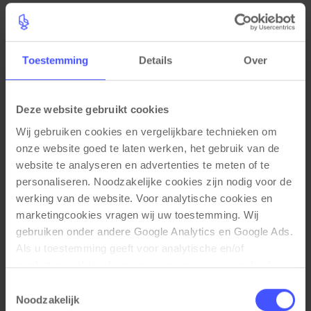
Toestemming
Details
Over
Deze website gebruikt cookies
Wij gebruiken cookies en vergelijkbare technieken om 
onze website goed te laten werken, het gebruik van de 
website te analyseren en advertenties te meten of te 
personaliseren. Noodzakelijke cookies zijn nodig voor de 
werking van de website. Voor analytische cookies en 
Kabelverwerkingset voor zit-sta bureau met
Bekijk product
marketingcookies vragen wij uw toestemming. Wij 
kabelgoot, 4 stopcontacten en
gebruiken onder andere Google Analytics en Google Ads. 
kabeldoorvoergat
Wit
Als u toestemming geeft voor analytische en/of 
marketingcookies, kunnen gegevens over uw gebruik 
Op voorraad
1 week
van onze website met Google worden gedeeld voor 
Toestemmingsselectie
€ 104,70
analyse, advertentiemeting, remarketing en 
€ 85,00
Noodzakelijk