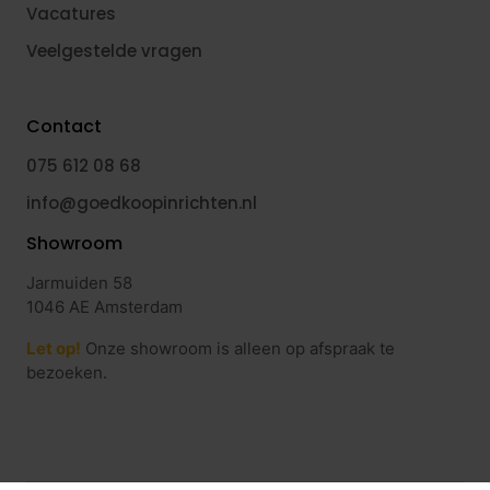
Vacatures
Veelgestelde vragen
Contact
075 612 08 68
info@goedkoopinrichten.nl
Showroom
Jarmuiden 58
1046 AE Amsterdam
Let op!
Onze showroom is alleen op afspraak te
bezoeken.