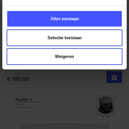
Alles toestaan
Selectie toestaan
Inbouw stroompunt PLUX06 voorgemonteerd in
Bekijk product
een vergadertafel TUBE of YOUP
Weigeren
Zwart
Op voorraad
1 week
€ 195,00