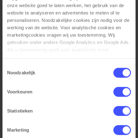
onze website goed te laten werken, het gebruik van de 
website te analyseren en advertenties te meten of te 
personaliseren. Noodzakelijke cookies zijn nodig voor de 
werking van de website. Voor analytische cookies en 
marketingcookies vragen wij uw toestemming. Wij 
Inbouw stroompunt PLUX04 voorgemonteerd in
Bekijk product
gebruiken onder andere Google Analytics en Google Ads. 
een rechthoekig- of hoekbureau
Als u toestemming geeft voor analytische en/of 
Zwart
marketingcookies, kunnen gegevens over uw gebruik 
Op voorraad
1 week
van onze website met Google worden gedeeld voor 
Toestemmingsselectie
analyse, advertentiemeting, remarketing en 
Noodzakelijk
€ 37,50
campagneoptimalisatie. Meer informatie vindt u in onze 
privacyverklaring en cookieverklaring op onze website. 
Voorkeuren
Daar leest u ook hoe Google gegevens verwerkt wanneer 
websites gebruikmaken van Google-diensten. U kunt uw 
toestemming op elk moment wijzigen of intrekken via de 
Statistieken
cookie-instellingen. Zie onze privacy 
policy
. 
Marketing