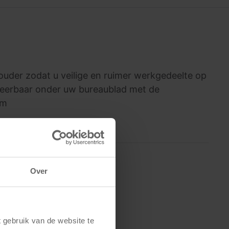
uder zodat u veilige en ruimer werkgedeelte op
nteerbaar onder uw bureaublad met de
cm
Over
gebruik van de website te 