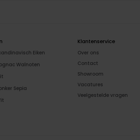
en
Klantenservice
candinavisch Eiken
Over ons
Contact
Cognac Walnoten
Showroom
it
Vacatures
onker Sepia
Veelgestelde vragen
it