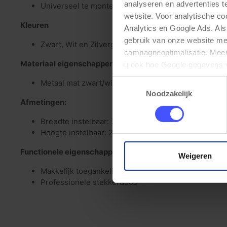
analyseren en advertenties t
Universeel te monteren
website. Voor analytische c
Kleuren
Analytics en Google Ads. Als
gebruik van onze website me
Zwart, Wit en Zilvergrijs
campagneoptimalisatie. Meer 
Materiaal eigenschappen
u ook hoe Google gegevens 
elk moment wijzigen of intrek
Toestemmingsselectie
Metaal mat zwart/wit gepoedercoat
Noodzakelijk
Afmetingen:
Breedte instelbaar: 7,5-22cm
Hoogte instelbaar: 21-50cm
Functionele eigenschappen
Weigeren
Makkelijk toegankelijk
Professionele stekkerdoos