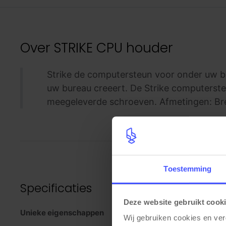
Over
STRIKE CPU houder
Strike de computersteun voor onder uw bu
uw bureau creeert. De Strike computerste
meegeleverde schroeven. Afmetingen: Bre
Toestemming
Specificaties
Deze website gebruikt cook
Unieke eigenschappen
Wij gebruiken cookies en ver