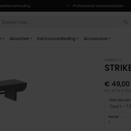
waliteitverhouding
Professioneel kantoormeubilair
n
Akoestiek
Kantooraankleding
Accessoires
KABEL11-Z
STRIK
€ 49,00
Incl. BTW: € 59,
Kies hier uw
Aantal