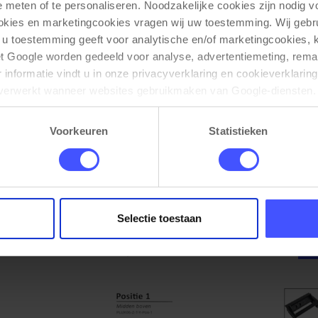
e meten of te personaliseren. Noodzakelijke cookies zijn nodig v
ookies en marketingcookies vragen wij uw toestemming. Wij gebr
 u toestemming geeft voor analytische en/of marketingcookies,
t Google worden gedeeld voor analyse, advertentiemeting, remar
informatie vindt u in onze privacyverklaring en cookieverklaring
verwerkt wanneer websites gebruikmaken van Google-diensten. 
ken via de cookie-instellingen. Zie onze privacy 
policy
. 
Voorkeuren
Statistieken
Persoonlijke bureau lade BLOC
Bekijk product
Zwart
Op voorraad
3-5 werkdagen
Selectie toestaan
€ 69,00
€ 55,00