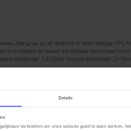
reau. Hang uw pc of desktop in deze stevige CPU ho
un is in hoogte en breed verstelbaar.Universeel mo
edte instelbaar: 7,5-22cm Hoogte instelbaar: 21-50
Details
Gerelateerde producten
ies
gelijkbare technieken om onze website goed te laten werken, het 