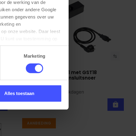
oor de werking van de 
uiken onder andere Google 
 kunnen gegevens over uw 
keting en 
 op onze website. Daar leest 
U kunt uw toestemming op 
Marketing
Stekkerdoos PLUX01 met GST18
Bekijk product
aansluiting incl. aansluitsnoer
Zwart
Op voorraad
3-5 werkdagen
Alles toestaan
€ 26,28
€ 24,50
AANBIEDING