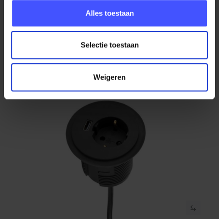
Stekkerdoos PLUX01 met GST18 aansluiting incl.
Bekijk product
aansluitsnoer
Alles toestaan
Zwart
Op voorraad
3-5 werkdagen
Selectie toestaan
€ 26,28
€ 24,50
Weigeren
AANBIEDING