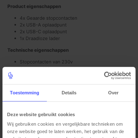
Product eigenschappen
4x Geaarde stopcontacten
2x USB-A oplaadpunt
2x USB-C oplaadpunt
1x Draadloze lader
Technische eigenschappen
Stopcontacten van 230v
Getest op A16
Inbouwmaat Ø120mm
Keurmerken
Toestemming
Details
Over
TÜV gecertificeerd
CE keurmerk
Deze website gebruikt cookies
Kleur
Wij gebruiken cookies en vergelijkbare technieken om 
Zwart
onze website goed te laten werken, het gebruik van de 