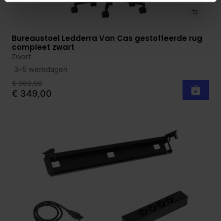
Bureaustoel Ledderra Van Cas gestoffeerde rug
Bekijk product
compleet zwart
Zwart
3-5 werkdagen
€ 369,00
€ 349,00