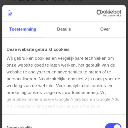
Kleuren
Bladkleur: Scandinavisch eiken
Framekleur: Mat zwart (RAL9005)
Toestemming
Details
Over
Materiaal eigenschappen
Zeer stevige constructie en zwaar frame (32kg)
Deze website gebruikt cookies
Twee zeer sterke motoren
Wij gebruiken cookies en vergelijkbare technieken om 
Mat gecoat krasbestendig bureau frame
onze website goed te laten werken, het gebruik van de 
Waterafstotend bureaublad met PVC stootrand
website te analyseren en advertenties te meten of te 
(2mm)
personaliseren. Noodzakelijke cookies zijn nodig voor de 
Krasbestendig bureaublad (25mm)
werking van de website. Voor analytische cookies en 
Functionele eigenschappen
marketingcookies vragen wij uw toestemming. Wij 
gebruiken onder andere Google Analytics en Google Ads. 
Hoogte verstelbaar 65-130cm
Als u toestemming geeft voor analytische en/of 
Zeer stil (48 decibel geluid bij verstellen)
marketingcookies, kunnen gegevens over uw gebruik 
Snel op hoogte en automatische hoogte
van onze website met Google worden gedeeld voor 
verstelling
Toestemmingsselectie
analyse, advertentiemeting, remarketing en 
Anti collision (bots beveiliging) met 3 standen
Noodzakelijk