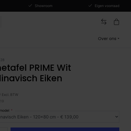
Showroom
Eigen voorraad
Over ons
128
netafel PRIME Wit
inavisch Eiken
0
Excl. BTW
,19
 model