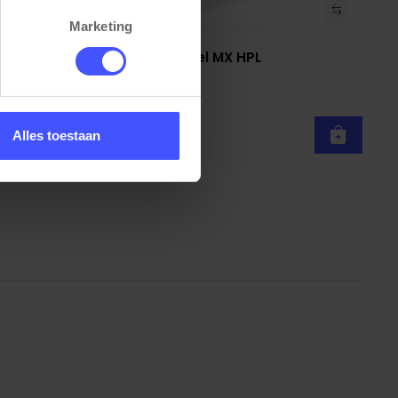
Marketing
sch
Back to school stoel MX HPL
Bekijk product
Wit
1 week
Alles toestaan
€ 77,50