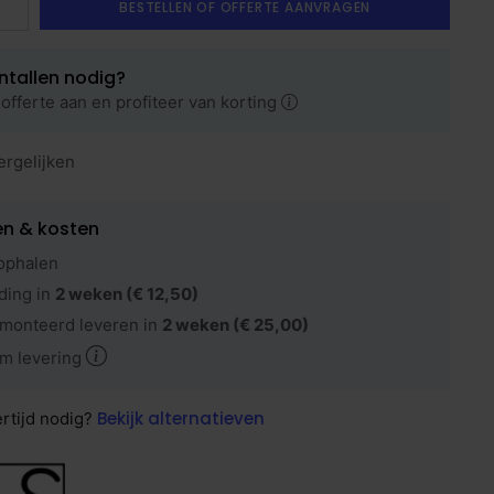
BESTELLEN OF OFFERTE AANVRAGEN
ntallen nodig?
offerte aan en profiteer van korting
ergelijken
en & kosten
ophalen
ding in
2 weken
(€ 12,50)
monteerd leveren in
2 weken
(€ 25,00)
m levering
Bekijk alternatieven
ertijd nodig?