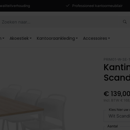
waliteitverhouding
Professioneel kantoormeubilair
n
Akoestiek
Kantooraankleding
Accessoires
PRIM01-W-SE-
Kanti
Scand
€ 139,0
Incl. BTW: € 168
Kies hier uw
Aantal