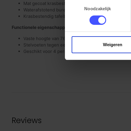
Toestemmingsselectie
Mat gecoat krasbestendig frame
Noodzakelijk
Waterafstotend bureaublad met PVC stootrand (2m
Krasbestendig tafelblad (dikte 25mm)
Functionele eigenschappen
Vaste hoogte van 76cm
Weigeren
Stelvoeten tegen een ongelijke vloer
Geschikt voor 4 personen
Reviews