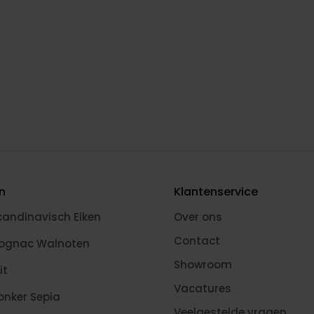
en
Klantenservice
candinavisch Eiken
Over ons
Contact
Cognac Walnoten
Showroom
it
Vacatures
onker Sepia
Veelgestelde vragen