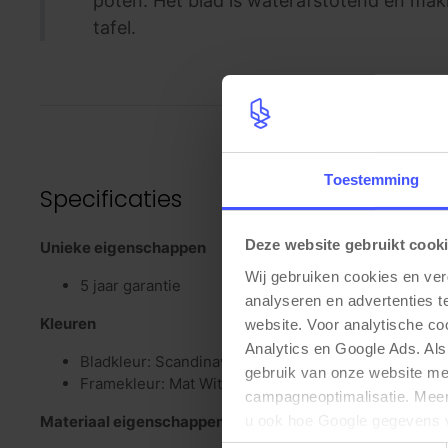
poten. Het blad is waterafstotend en makke
tafel.
Toestemming
Specificaties
Deze website gebruikt cook
Unieke eigenschappen
Wij gebruiken cookies en ver
5 jaar garantie
analyseren en advertenties t
Kleuren
website. Voor analytische c
Analytics en Google Ads. Als
Bladkleur: Scandinavisch eiken
gebruik van onze website me
Framekleur: Mat Wit (RAL9016)
campagneoptimalisatie. Meer 
u ook hoe Google gegevens 
Materiaal eigenschappen
elk moment wijzigen of intrek