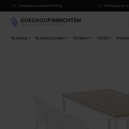
Complete kantoorinrichting
Scherpe prijs-k
Bureaus
Bureaustoelen
Stoelen
Tafels
Kaste