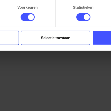
Voorkeuren
Statistieken
m)
Stapelbare stoel Indy - leder - hygieni
Bekijk product
Zwart Leder
Op voorraad
3-5 werkdagen
Selectie toestaan
€ 59,50