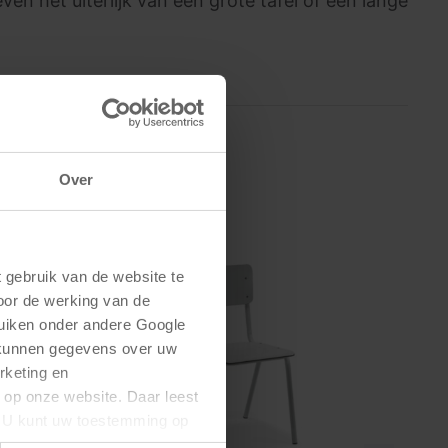
en het uiterlijk van een grote tafel of een lange
Over
gebruik van de website te 
oor de werking van de 
uiken onder andere Google 
 kunnen gegevens over uw 
keting en 
 op onze website. Daar leest 
U kunt uw toestemming op 