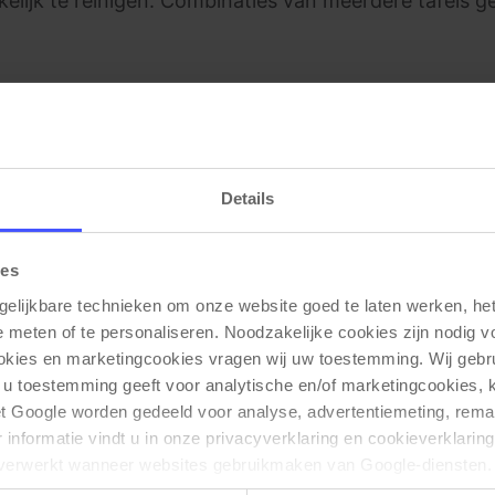
lijk te reinigen. Combinaties van meerdere tafels gev
Details
Gerelateerde producten
ies
gelijkbare technieken om onze website goed te laten werken, het 
e meten of te personaliseren. Noodzakelijke cookies zijn nodig v
ookies en marketingcookies vragen wij uw toestemming. Wij gebr
 u toestemming geeft voor analytische en/of marketingcookies,
t Google worden gedeeld voor analyse, advertentiemeting, remar
informatie vindt u in onze privacyverklaring en cookieverklaring
verwerkt wanneer websites gebruikmaken van Google-diensten. 
ken via de cookie-instellingen. Zie onze privacy 
policy
. 