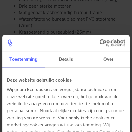
Drie zeer sterke motoren
Mat gecoat krasbestendig bureau frame
Waterafstotend bureaublad met PVC stootrand
(2mm)
Krasbestendig bureaublad (25mm)
Functionele eigenschappen
Hoogte verstelbaar 65-130cm
Toestemming
Details
Over
Zeer stil (48 decibel geluid bij verstellen)
Snel op hoogte en automatische hoogte
verstelling
Anti collision (bots beveiliging) met 3 standen
Deze website gebruikt cookies
Stroom en oververhitting beveiliging
Wij gebruiken cookies en vergelijkbare technieken om 
Spaarstand voor een laag energieverbruik
onze website goed te laten werken, het gebruik van de 
website te analyseren en advertenties te meten of te 
personaliseren. Noodzakelijke cookies zijn nodig voor de 
werking van de website. Voor analytische cookies en 
marketingcookies vragen wij uw toestemming. Wij 
Gerelateerde producten
gebruiken onder andere Google Analytics en Google Ads. 