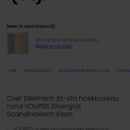
Meer in deze kleurstijl
Zilvergrijs Scandinavisch Eiken
Bekijk producten
OVER
SPECIFICATIES
GERELATEERDE PRODUCTEN
DOWN
Over
Elektrisch zit-sta hoekbureau
rond YOUP05 Zilvergrijs
Scandinavisch Eiken
YOUP05 is een professioneel elektrisch