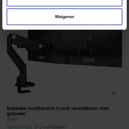
€ 66,50
Weigeren
Dubbele monitorarm Crank verstelbaar met
Bekijk product
gasveer
Zwart
Op voorraad
3-5 werkdagen