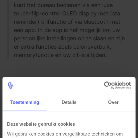
kunt het bureau bedienen via een luxe
touch-flip-control OLED display met (sta
reminder) trilfunctie of via bluetooth met
een app. In de app is het mogelijk om uw
persoonlijke instellingen op te slaan en zijn
er extra functies zoals calorieverbuik,
memoryfunctie en uw zit-sta tijden.
Specificaties
Toestemming
Details
Over
Unieke eigenschappen
Bluetooth app bediening
Deze website gebruikt cookies
App met gebruikers statistieken (Android en iOS)
Wij gebruiken cookies en vergelijkbare technieken om 
One-touch-flip memory Oled display met memory