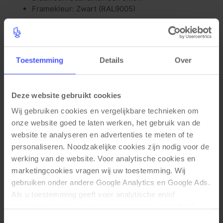
Framekleur: Zwart (RAL9005)
Materiaal eigenschappen
Hoogte verstelbaar 64-84cm
Mat gecoat krasbestendig frame
Toestemming
Details
Over
Waterafstotend bureaublad met PVC stootrand
(2mm)
Bied extra veel werkruimte
Deze website gebruikt cookies
Krasbestendig bureaublad (25mm)
Wij gebruiken cookies en vergelijkbare technieken om 
onze website goed te laten werken, het gebruik van de 
website te analyseren en advertenties te meten of te 
personaliseren. Noodzakelijke cookies zijn nodig voor de 
Gerelateerde producten
werking van de website. Voor analytische cookies en 
marketingcookies vragen wij uw toestemming. Wij 
gebruiken onder andere Google Analytics en Google Ads. 
Als u toestemming geeft voor analytische en/of 
marketingcookies, kunnen gegevens over uw gebruik 
van onze website met Google worden gedeeld voor 
Toestemmingsselectie