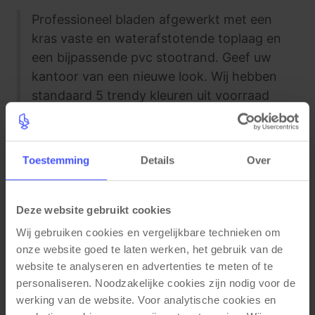
Professioneel bladen afgewerkt met een
kras vaste en waterafstotende toplaag en
een bijpassende pvc stootrand. Geef uw
kantoor van een nieuwe look. Wij hebben
standaard 5 trendy kleuren uit voorraad
leverbaar.
Toestemming
Details
Over
Specificaties
Deze website gebruikt cookies
Wij gebruiken cookies en vergelijkbare technieken om 
Kleuren
onze website goed te laten werken, het gebruik van de 
website te analyseren en advertenties te meten of te 
Bladkleuren: Eiken
personaliseren. Noodzakelijke cookies zijn nodig voor de 
Materiaal eigenschappen
werking van de website. Voor analytische cookies en 