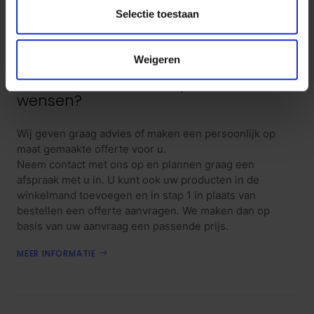
contact op voor persoonlijk advies en de voorwaarden.
Selectie toestaan
VRAAG EEN PROEFPLAATSING AAN
Weigeren
Grotere aantallen of specifieke
wensen?
Wij geven graag advies of maken een persoonlijk op
maat gemaakte offerte voor u.
Neem contact met ons op en plannen graag een
afspraak met u in. U kunt ook uw producten in de
winkelmand toevoegen en in stap 1 in plaats van
bestellen een offerte aanvragen. We maken dan op
basis van uw aanvraag een passende prijs.
MEER INFORMATIE