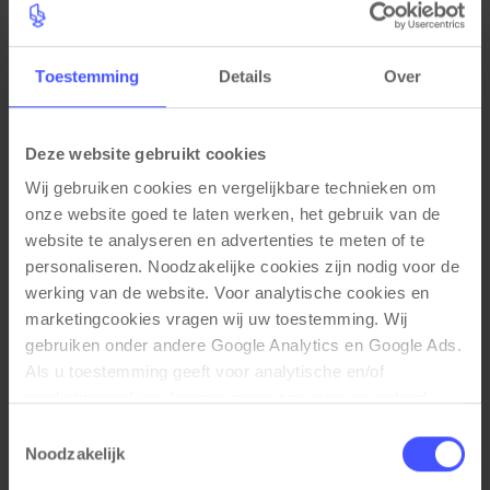
wiebelt niet. Te gebruiken als een onderstel
voor een bureau-, kantine-, en spreektafel.
Toestemming
Details
Over
Deze website gebruikt cookies
Wij gebruiken cookies en vergelijkbare technieken om 
Specificaties
onze website goed te laten werken, het gebruik van de 
website te analyseren en advertenties te meten of te 
Kleuren
personaliseren. Noodzakelijke cookies zijn nodig voor de 
werking van de website. Voor analytische cookies en 
Zilvergrijs (RAL9006)
marketingcookies vragen wij uw toestemming. Wij 
Functionele eigenschappen
gebruiken onder andere Google Analytics en Google Ads. 
Als u toestemming geeft voor analytische en/of 
Vaste hoogte van 76cm
marketingcookies, kunnen gegevens over uw gebruik 
Stelvoeten tegen een ongelijke vloer
van onze website met Google worden gedeeld voor 
Toestemmingsselectie
Geschikt voor een 80x80 cm blad
analyse, advertentiemeting, remarketing en 
Noodzakelijk
campagneoptimalisatie. Meer informatie vindt u in onze 