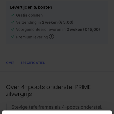
Levertijden & kosten
Gratis
ophalen
Verzending in
2 weken
(€ 5,00)
Voorgemonteerd leveren in
2 weken
(€ 15,00)
Premium levering
OVER
SPECIFICATIES
Over
4-poots onderstel PRIME
zilvergrijs
Stevige tafelframes als 4-poots onderstel.
Het onderstel staat stevig op zijn poten en