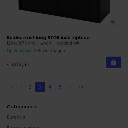
Roldeurkast laag STOR incl. topblad
Bekijk product
120x43x75 cm | Zwart + topblad Wit
Op voorraad
3-5 werkdagen
€ 402,50
<
1
2
4
5
>
>>
3
Categorieën
Bureaus
Bureaustoelen