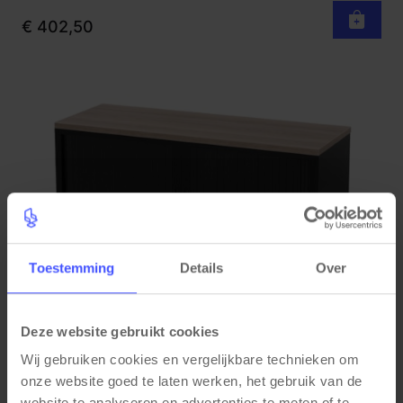
€ 402,50
Toestemming
Details
Over
Deze website gebruikt cookies
Wij gebruiken cookies en vergelijkbare technieken om 
Roldeurkast laag STOR incl. topblad
Bekijk product
onze website goed te laten werken, het gebruik van de 
120x43x75 cm | Zwart + topblad Scandinavisch Eiken
website te analyseren en advertenties te meten of te 