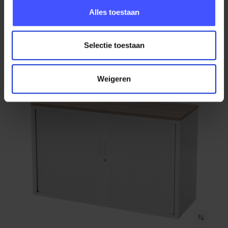
Bekijk product
120x43x75 cm | Wit + topblad Wit
Alles toestaan
Op voorraad
3-5 werkdagen
Selectie toestaan
€ 402,50
Weigeren