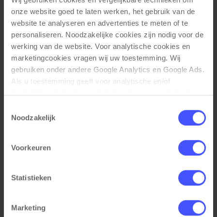
onze website goed te laten werken, het gebruik van de 
Persoonlijke bureau lade BLOC
Bekijk product
website te analyseren en advertenties te meten of te 
Wit
personaliseren. Noodzakelijke cookies zijn nodig voor de 
Op voorraad
3-5 werkdagen
werking van de website. Voor analytische cookies en 
marketingcookies vragen wij uw toestemming. Wij 
€ 69,00
gebruiken onder andere Google Analytics en Google Ads. 
Als u toestemming geeft voor analytische en/of 
marketingcookies, kunnen gegevens over uw gebruik 
van onze website met Google worden gedeeld voor 
Toestemmingsselectie
analyse, advertentiemeting, remarketing en 
Noodzakelijk
campagneoptimalisatie. Meer informatie vindt u in onze 
privacyverklaring en cookieverklaring op onze website. 
Voorkeuren
Daar leest u ook hoe Google gegevens verwerkt wanneer 
websites gebruikmaken van Google-diensten. U kunt uw 
toestemming op elk moment wijzigen of intrekken via de 
Statistieken
cookie-instellingen. Zie onze privacy 
policy
. 
Marketing