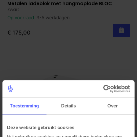
Metalen ladeblok met hangmaplade BLOC
Bekijk product
Zwart
Op voorraad
3-5 werkdagen
€ 175,00
Toestemming
Details
Over
Deze website gebruikt cookies
Wij gebruiken cookies en vergelijkbare technieken om 