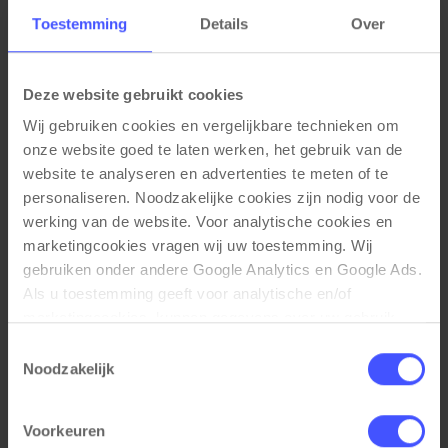
Rug: zwart
Frame: zwart met verchroomde poten
Toestemming
Details
Over
Materiaal eigenschappen
Deze website gebruikt cookies
Stof: vuil en waterafstotend
Schuurweerstand: 100.000 Martindale
Wij gebruiken cookies en vergelijkbare technieken om 
Rug: kunststof met geperforeerd design en mesh
onze website goed te laten werken, het gebruik van de 
bespanning
website te analyseren en advertenties te meten of te 
Frame: vierpoots frame, draaggewicht tot 135 kg
personaliseren. Noodzakelijke cookies zijn nodig voor de 
Glijders: doppen voor tapijt
werking van de website. Voor analytische cookies en 
Optioneel: vilt glijders voor harde vloeren
marketingcookies vragen wij uw toestemming. Wij 
Functionele eigenschappen
gebruiken onder andere Google Analytics en Google Ads. 
Als u toestemming geeft voor analytische en/of 
Stapelbaar voor flexibele opstellingen en
marketingcookies, kunnen gegevens over uw gebruik 
compacte opslag
van onze website met Google worden gedeeld voor 
Armleuningen voor extra ondersteuning
Toestemmingsselectie
analyse, advertentiemeting, remarketing en 
Praktisch te koppelen voor rijopstellingen
Noodzakelijk
campagneoptimalisatie. Meer informatie vindt u in onze 
Afmetingen
privacyverklaring en cookieverklaring op onze website. 
Voorkeuren
Daar leest u ook hoe Google gegevens verwerkt wanneer 
Zithoogte: 47 cm