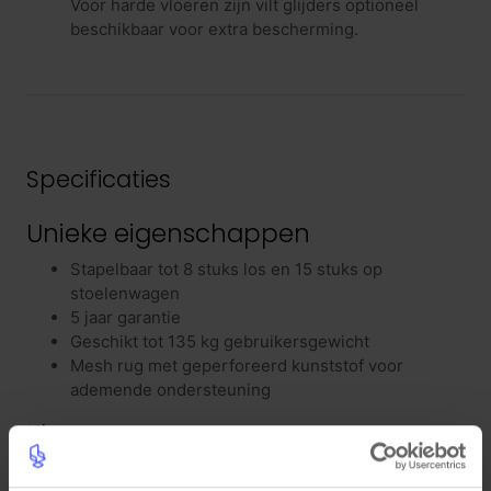
Voor harde vloeren zijn vilt glijders optioneel
beschikbaar voor extra bescherming.
Specificaties
Unieke eigenschappen
Stapelbaar tot 8 stuks los en 15 stuks op
stoelenwagen
5 jaar garantie
Geschikt tot 135 kg gebruikersgewicht
Mesh rug met geperforeerd kunststof voor
ademende ondersteuning
Kleuren
Zitting: gestoffeerd zwart