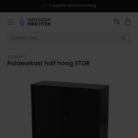
Complete kantoorinrichting
STOR03-Z
Roldeurkast half hoog STOR