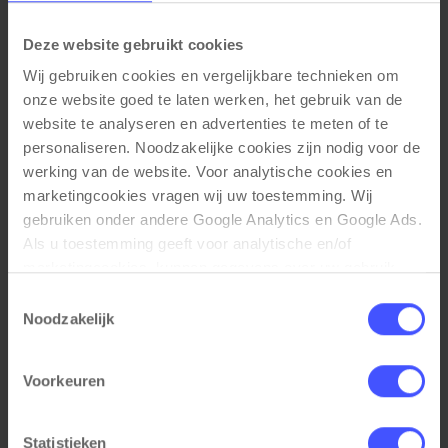
Extra Lateraal legbord
Uittrekbaar hangmappenframe
Deze website gebruikt cookies
Uittrekbaar opbergladen
Uittrekbaar legbord
Wij gebruiken cookies en vergelijkbare technieken om 
onze website goed te laten werken, het gebruik van de 
website te analyseren en advertenties te meten of te 
personaliseren. Noodzakelijke cookies zijn nodig voor de 
werking van de website. Voor analytische cookies en 
Gerelateerde producten
marketingcookies vragen wij uw toestemming. Wij 
gebruiken onder andere Google Analytics en Google Ads. 
Als u toestemming geeft voor analytische en/of 
marketingcookies, kunnen gegevens over uw gebruik 
van onze website met Google worden gedeeld voor 
Toestemmingsselectie
analyse, advertentiemeting, remarketing en 
Noodzakelijk
campagneoptimalisatie. Meer informatie vindt u in onze 
privacyverklaring en cookieverklaring op onze website. 
Voorkeuren
Daar leest u ook hoe Google gegevens verwerkt wanneer 
websites gebruikmaken van Google-diensten. U kunt uw 
toestemming op elk moment wijzigen of intrekken via de 
Statistieken