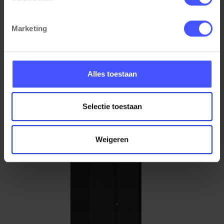
cookie-instellingen. Zie onze privacy 
policy
. 
Marketing
Metalen ladeblok verrijdbaar 3 laden BLOC
Bekijk product
Zwart
Alles toestaan
(1)
Op voorraad
3-5 werkdagen
Selectie toestaan
€ 175,00
Weigeren