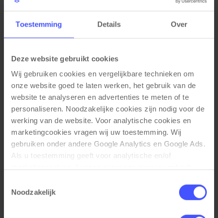
Toestemming
Details
Over
Materiaal eigenschappen
Mat gecoat krasbestendig frame
Deze website gebruikt cookies
Waterafstotend bureaublad met PVC stootrand
Wij gebruiken cookies en vergelijkbare technieken om 
(2mm)
Krasbestendig tafelblad (dikte 25mm)
onze website goed te laten werken, het gebruik van de 
website te analyseren en advertenties te meten of te 
personaliseren. Noodzakelijke cookies zijn nodig voor de 
werking van de website. Voor analytische cookies en 
Functionele eigenschappen
marketingcookies vragen wij uw toestemming. Wij 
Vaste hoogte van 76cm
gebruiken onder andere Google Analytics en Google Ads. 
Stelvoeten tegen een ongelijke vloer
Als u toestemming geeft voor analytische en/of 
Geschikt voor 4 personen
marketingcookies, kunnen gegevens over uw gebruik 
van onze website met Google worden gedeeld voor 
Toestemmingsselectie
analyse, advertentiemeting, remarketing en 
Noodzakelijk
campagneoptimalisatie. Meer informatie vindt u in onze 
privacyverklaring en cookieverklaring op onze website. 