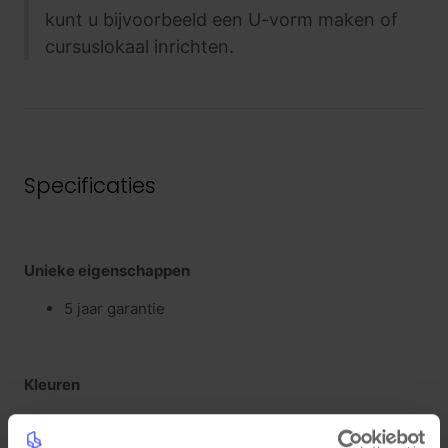
kunt u bijvoorbeeld een U-vorm maken of
cursuslokaal inrichten.
Specificaties
Unieke eigenschappen
5 jaar garantie
Kleuren
Bladkleur: Eiken
Framekleur: Mat Zwart (RAL9005)