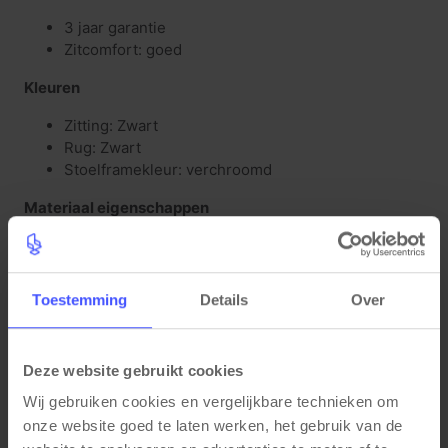
3 jaar garantie
Zitcomfort: goed
Kleuren
Zitting: Zwart
Rug: Zwart
Stoelframekleur: verchroomd
Materiaal eigenschappen
Zitting: kunststof
Rug: kunststof
Stoelframe: aluminium
Toestemming
Details
Over
Glijders uit kunststof zijn koppelbaar
Functionele eigenschappen
Deze website gebruikt cookies
Stapelbaar tot 35 hoog op trolley
Wij gebruiken cookies en vergelijkbare technieken om 
Koppelbaar
onze website goed te laten werken, het gebruik van de 
Afmetingen