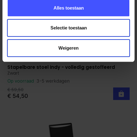
Alles toestaan
Selectie toestaan
Weigeren
Stapelbare stoel Indy - volledig gestoffeerd
Bekijk product
Zwart
Op voorraad
3-5 werkdagen
€ 59,50
€ 54,50