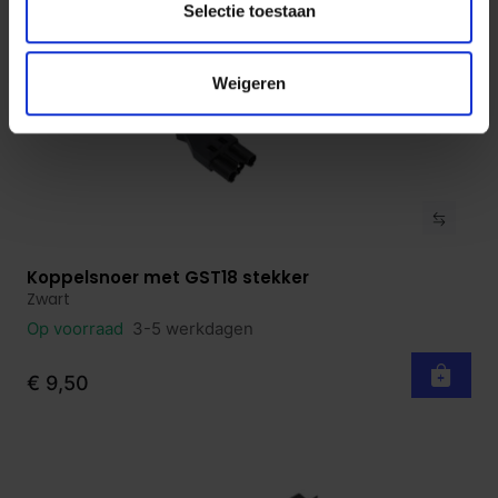
Selectie toestaan
Weigeren
Koppelsnoer met GST18 stekker
Bekijk product
Zwart
Op voorraad
3-5 werkdagen
€ 9,50