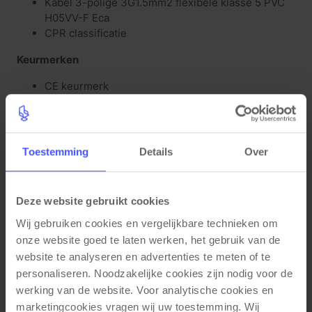
Kabel 3-polige 3G1.5mm2 flexibele klasse 5 PVC
H05VV-F Eca
CPR classificatie
Keurmerken
CE keurmerk
KEMA keurmerk
NEN-IEC-EN61535
TUV gecertificeerd
Toestemming
Details
Over
Deze website gebruikt cookies
Gerelateerde producten
Wij gebruiken cookies en vergelijkbare technieken om 
onze website goed te laten werken, het gebruik van de 
website te analyseren en advertenties te meten of te 
personaliseren. Noodzakelijke cookies zijn nodig voor de 
werking van de website. Voor analytische cookies en 
marketingcookies vragen wij uw toestemming. Wij 