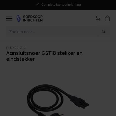
Complete kantoorinrichting
PLUX02-Z-3
Aansluitsnoer GST18 stekker en
eindstekker