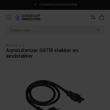
Complete kantoorinrichting
PLUX02-Z-3
Aansluitsnoer GST18 stekker en
eindstekker