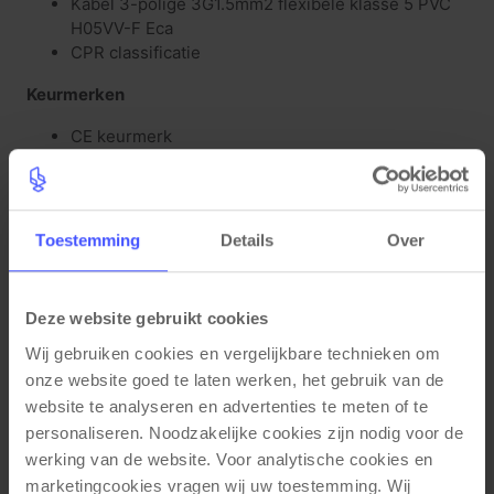
Kabel 3-polige 3G1.5mm2 flexibele klasse 5 PVC
H05VV-F Eca
CPR classificatie
Keurmerken
CE keurmerk
KEMA keurmerk
NEN-IEC-EN61535
TUV gecertificeerd
Toestemming
Details
Over
Deze website gebruikt cookies
Gerelateerde producten
Wij gebruiken cookies en vergelijkbare technieken om 
onze website goed te laten werken, het gebruik van de 
website te analyseren en advertenties te meten of te 
personaliseren. Noodzakelijke cookies zijn nodig voor de 
werking van de website. Voor analytische cookies en 
marketingcookies vragen wij uw toestemming. Wij 