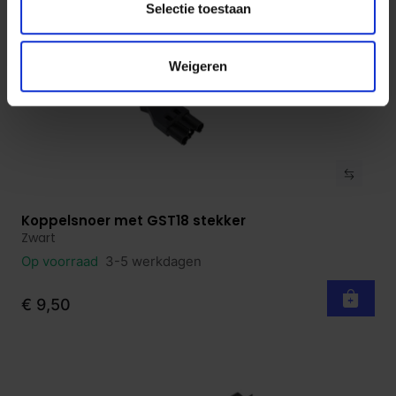
Selectie toestaan
Weigeren
Koppelsnoer met GST18 stekker
Bekijk product
Zwart
Op voorraad
3-5 werkdagen
€ 9,50