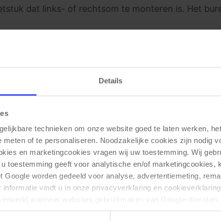
tstuk dat links- of rechtsom te monteren is. Het bu
Details
Gerelateerde producten
ies
gelijkbare technieken om onze website goed te laten werken, het 
e meten of te personaliseren. Noodzakelijke cookies zijn nodig v
ookies en marketingcookies vragen wij uw toestemming. Wij gebr
 u toestemming geeft voor analytische en/of marketingcookies,
t Google worden gedeeld voor analyse, advertentiemeting, remar
informatie vindt u in onze privacyverklaring en cookieverklaring
verwerkt wanneer websites gebruikmaken van Google-diensten. 
ken via de cookie-instellingen. Zie onze privacy 
policy
. 