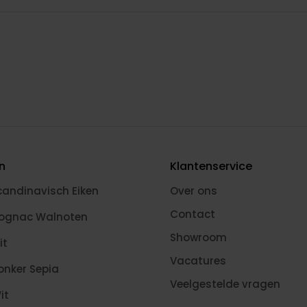
en
Klantenservice
candinavisch Eiken
Over ons
Contact
Cognac Walnoten
Showroom
it
Vacatures
onker Sepia
Veelgestelde vragen
it