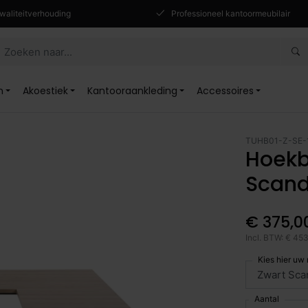
waliteitverhouding
Professioneel kantoormeubilair
n
Akoestiek
Kantooraankleding
Accessoires
TUHB01-Z-SE-
Hoekb
Scand
€ 375,0
Incl. BTW: € 45
Kies hier uw
Aantal