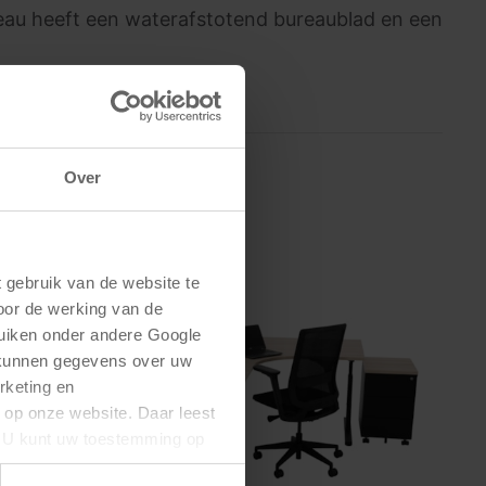
reau heeft een waterafstotend bureaublad en een
Over
gebruik van de website te 
oor de werking van de 
uiken onder andere Google 
 kunnen gegevens over uw 
keting en 
 op onze website. Daar leest 
U kunt uw toestemming op 