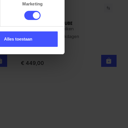
Marketing
Van
Hoekbureau rond TUBE
Bekijk product
Zwart Scandinavisch eiken
Op voorraad
3-5 werkdagen
Alles toestaan
€ 449,00