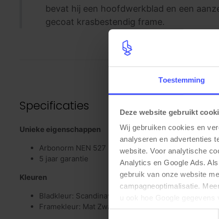
bevat hij een hoofdwerkblad en een aanze
gecoat krasbestendig frame.
Toestemming
Specificaties
Deze website gebruikt cook
Wij gebruiken cookies en ver
Unieke eigenschappen
analyseren en advertenties t
Arbonorm NEN 527
website. Voor analytische c
5 jaar garantie
Analytics en Google Ads. Als
gebruik van onze website me
Kleuren
campagneoptimalisatie. Meer 
Bladkleur: Scandinavisch eiken
u ook hoe Google gegevens 
Framekleur: Mat Zwart (RAL9005)
elk moment wijzigen of intrek
Toestemmingsselectie