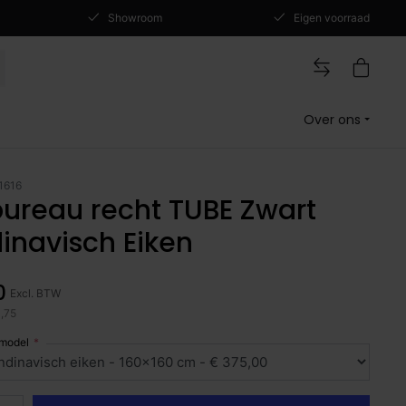
Showroom
Eigen voorraad
Over ons
1616
ureau recht TUBE Zwart
inavisch Eiken
0
Excl. BTW
3,75
 model