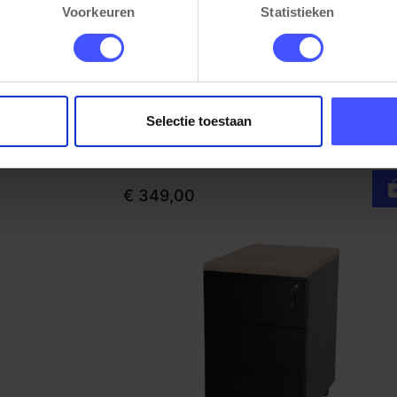
Voorkeuren
Statistieken
Ergonomische bureaustoel Ledderra 
Bekijk product
m)
Cas
Zwart
Selectie toestaan
(2)
Op voorraad
3-5 werkdagen
€ 349,00