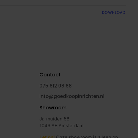
DOWNLOAD
Contact
075 612 08 68
info@goedkoopinrichten.nl
Showroom
Jarmuiden 58
1046 AE Amsterdam
Let op!
Onze showroom is alleen op