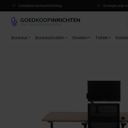
Complete kantoorinrichting
Scherpe prijs-k
Bureaus
Bureaustoelen
Stoelen
Tafels
Kaste