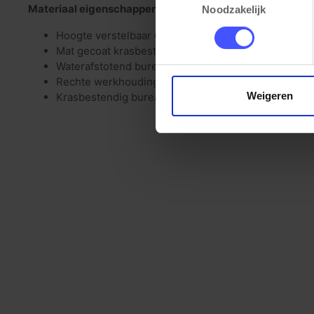
Materiaal eigenschappen
Noodzakelijk
Hoogte verstelbaar 64-84cm
Mat gecoat krasbestendig frame
Waterafstotend bureaublad met PVC stootrand (2m
Rechte werkhouding (Arbo verantwoord)
Weigeren
Krasbestendig bureaublad (25mm)